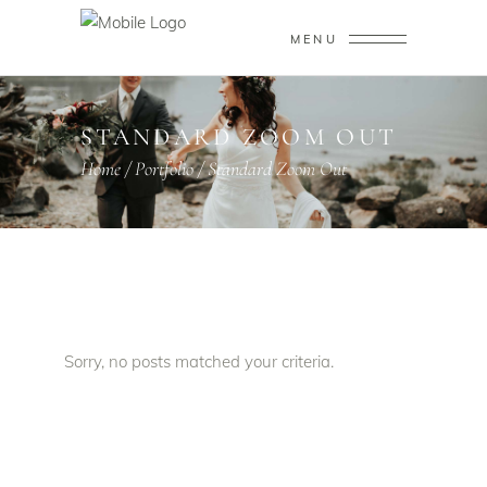
MENU
STANDARD ZOOM OUT
Home
/
Portfolio
/
Standard Zoom Out
Sorry, no posts matched your criteria.