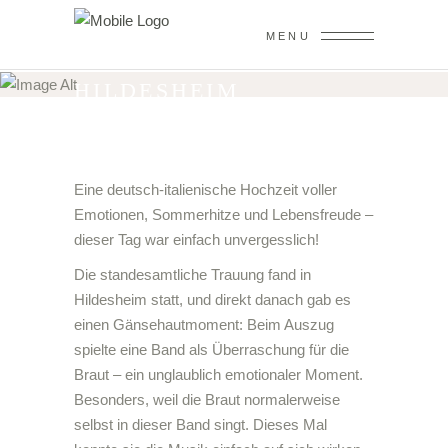
EMOTIONALE
ITALIENSCHE
MENU
HOCHZEIT IN
HILDESHEIM
Home
/
Portfolio
/
Emotionale italiensche Hochzeit in
Hildesheim
Eine deutsch-italienische Hochzeit voller
Emotionen, Sommerhitze und Lebensfreude –
dieser Tag war einfach unvergesslich!
Die standesamtliche Trauung fand in
Hildesheim statt, und direkt danach gab es
einen Gänsehautmoment: Beim Auszug
spielte eine Band als Überraschung für die
Braut – ein unglaublich emotionaler Moment.
Besonders, weil die Braut normalerweise
selbst in dieser Band singt. Dieses Mal