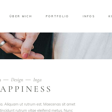
ÜBER MICH
PORTFOLIO
INFOS
K
19
Design
Inga
APPINESS
ula. Aliquam ut rutrum est. Maecenas sit amet
t tincidunt rutrum vitae eleifend metus. Nunc