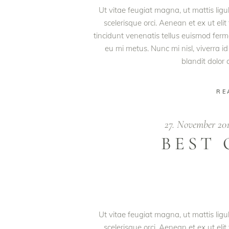
Ut vitae feugiat magna, ut mattis lig
scelerisque orci. Aenean et ex ut eli
tincidunt venenatis tellus euismod fe
eu mi metus. Nunc mi nisl, viverra id
blandit dolor
RE
27. November 20
BEST 
Ut vitae feugiat magna, ut mattis lig
scelerisque orci. Aenean et ex ut eli