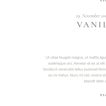
RE
29. November 20
VANI
Ut vitae feugiat magna, ut mattis lig
scelerisque orci. Aenean et ex ut eli
tincidunt venenatis tellus euismod fe
eu mi metus. Nunc mi nisl, viverra id
blandit dolor
RE