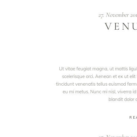
27. November 20
VENU
Ut vitae feugiat magna, ut mattis lig
scelerisque orci. Aenean et ex ut eli
tincidunt venenatis tellus euismod fe
eu mi metus. Nunc mi nisl, viverra id
blandit dolor
RE