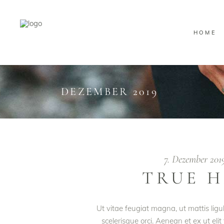
HOME
DEZEMBER 2019
7. Dezember 20
TRUE H
Ut vitae feugiat magna, ut mattis lig
scelerisque orci. Aenean et ex ut eli