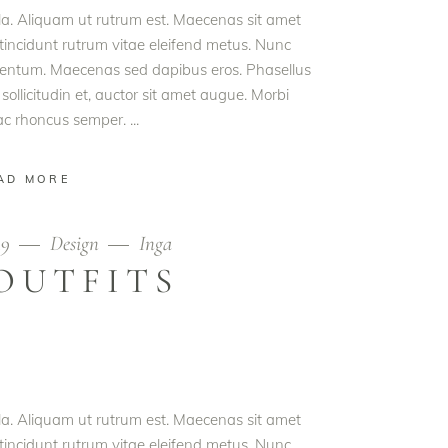
ula. Aliquam ut rutrum est. Maecenas sit amet
t tincidunt rutrum vitae eleifend metus. Nunc
rmentum. Maecenas sed dapibus eros. Phasellus
 sollicitudin et, auctor sit amet augue. Morbi
 ac rhoncus semper.
AD MORE
19
Design
Inga
OUTFITS
ula. Aliquam ut rutrum est. Maecenas sit amet
t tincidunt rutrum vitae eleifend metus. Nunc