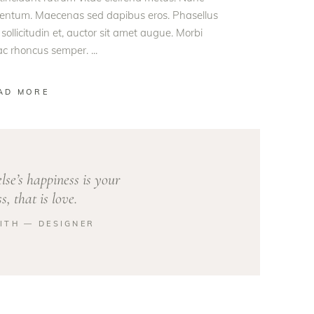
rmentum. Maecenas sed dapibus eros. Phasellus
 sollicitudin et, auctor sit amet augue. Morbi
 ac rhoncus semper.
AD MORE
se’s happiness is your
s, that is love.
ITH ― DESIGNER