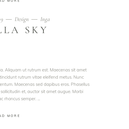
AD MORE
19
Design
Inga
LLA SKY
ula. Aliquam ut rutrum est. Maecenas sit amet
t tincidunt rutrum vitae eleifend metus. Nunc
rmentum. Maecenas sed dapibus eros. Phasellus
 sollicitudin et, auctor sit amet augue. Morbi
 ac rhoncus semper.
AD MORE