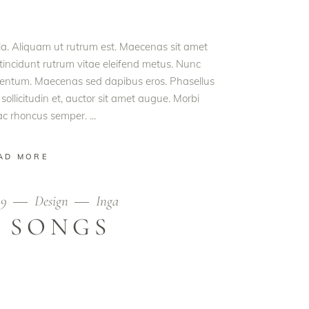
ula. Aliquam ut rutrum est. Maecenas sit amet
t tincidunt rutrum vitae eleifend metus. Nunc
rmentum. Maecenas sed dapibus eros. Phasellus
 sollicitudin et, auctor sit amet augue. Morbi
 ac rhoncus semper.
AD MORE
19
Design
Inga
 SONGS