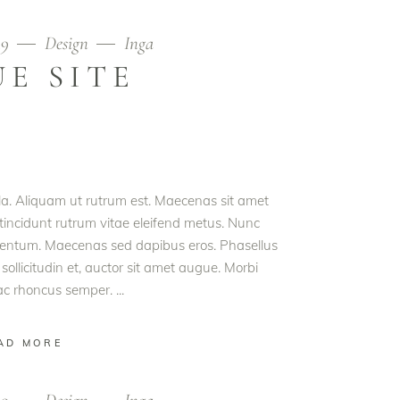
19
Design
Inga
E SITE
ula. Aliquam ut rutrum est. Maecenas sit amet
t tincidunt rutrum vitae eleifend metus. Nunc
rmentum. Maecenas sed dapibus eros. Phasellus
 sollicitudin et, auctor sit amet augue. Morbi
 ac rhoncus semper.
AD MORE