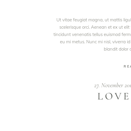
Ut vitae feugiat magna, ut mattis lig
scelerisque orci. Aenean et ex ut eli
tincidunt venenatis tellus euismod fe
eu mi metus. Nunc mi nisl, viverra id
blandit dolor
RE
27. November 20
LOVE