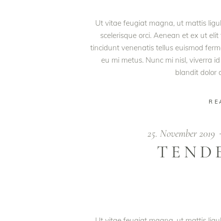
Ut vitae feugiat magna, ut mattis lig
scelerisque orci. Aenean et ex ut eli
tincidunt venenatis tellus euismod fe
eu mi metus. Nunc mi nisl, viverra id
blandit dolor
RE
25. November 2019
TEND
Ut vitae feugiat magna, ut mattis lig