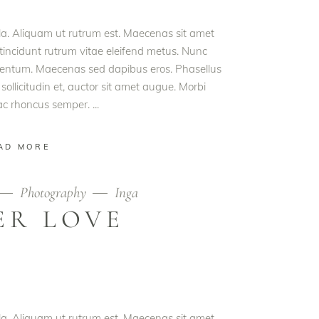
ula. Aliquam ut rutrum est. Maecenas sit amet
t tincidunt rutrum vitae eleifend metus. Nunc
rmentum. Maecenas sed dapibus eros. Phasellus
 sollicitudin et, auctor sit amet augue. Morbi
 ac rhoncus semper.
AD MORE
Photography
Inga
ER LOVE
ula. Aliquam ut rutrum est. Maecenas sit amet