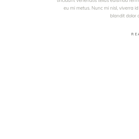
tincidunt venenatis tellus euismod fe
eu mi metus. Nunc mi nisl, viverra id
blandit dolor
RE