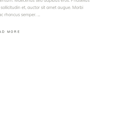
rmentum. Maecenas sed dapibus eros. Phasellus
 sollicitudin et, auctor sit amet augue. Morbi
 ac rhoncus semper.
AD MORE