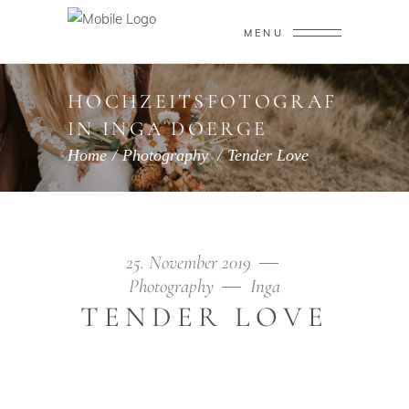
MENU
HOCHZEITSFOTOGRAF
IN INGA DOERGE
Home
/
Photography
/
Tender Love
25. November 2019
Photography
Inga
TENDER LOVE