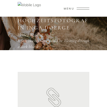
MENU
HOCHZEITSFOTOGRAF
IN INGA DOERGE
Home
/
Wedding
/
It feels like how love should be. Floating through
a dark blue sky.