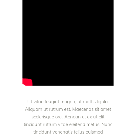
Ut vitae feugiat magna, ut mattis ligula.
Aliquam ut rutrum est. Maecenas sit amet
scelerisque orci. Aenean et ex ut elit
tincidunt rutrum vitae eleifend metus. Nunc
tincidunt venenatis tellus euismod