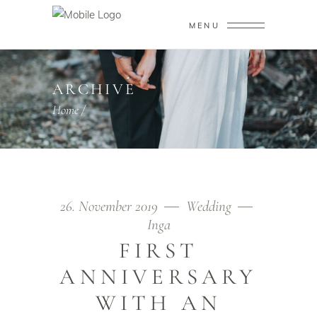
MENU
ARCHIVE
Home
/
26. November 2019
Wedding
Inga
FIRST
ANNIVERSARY
WITH AN