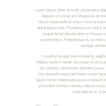
Lorem ipsum dolor sit amet, consectetur adipi
Aliquam ut rutrum est. Maecenas sit amet 
rutrum vitae eleifend metus. Nunc tincid
sed dapibus eros. Phasellus eu mi metus. Nunc
augue. Morbi blandit dolor ac rhoncus 
condimentum. Pellentesque eu ex metus. M
volutpat ultrici
Curabitur feugiat mauris lobortis, sagittis
efficitur pretium. Morbi accumsan id orci a e
orci. Aenean ullamcorper pharetra purus
Cras euismod neque sed lorem cursus iaculis.
ligula. Donec malesuada purus ut aliquet ul
parturient montes, nascetur ridiculus mus.
nulla lobortis ac. Cra