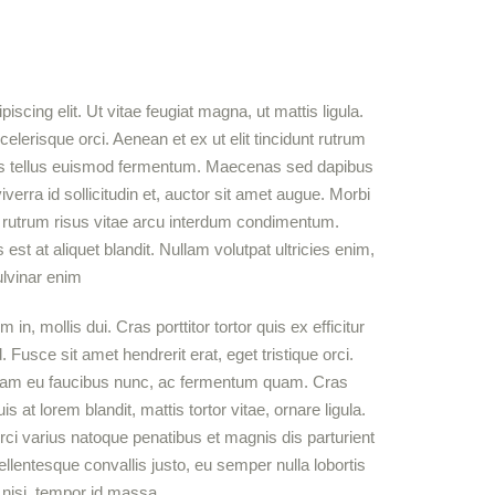
scing elit. Ut vitae feugiat magna, ut mattis ligula.
lerisque orci. Aenean et ex ut elit tincidunt rutrum
tis tellus euismod fermentum. Maecenas sed dapibus
verra id sollicitudin et, auctor sit amet augue. Morbi
 rutrum risus vitae arcu interdum condimentum.
st at aliquet blandit. Nullam volutpat ultricies enim,
ulvinar enim
 in, mollis dui. Cras porttitor tortor quis ex efficitur
 Fusce sit amet hendrerit erat, eget tristique orci.
quam eu faucibus nunc, ac fermentum quam. Cras
at lorem blandit, mattis tortor vitae, ornare ligula.
ci varius natoque penatibus et magnis dis parturient
lentesque convallis justo, eu semper nulla lobortis
o nisi, tempor id massa