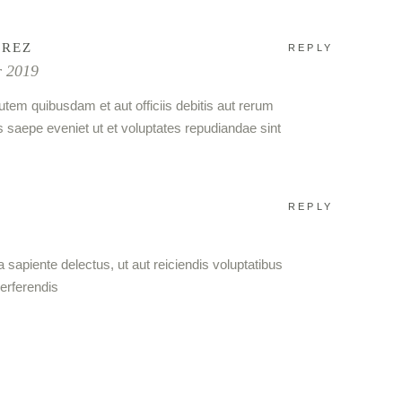
AREZ
REPLY
r 2019
tem quibusdam et aut officiis debitis aut rerum
s saepe eveniet ut et voluptates repudiandae sint
REPLY
 sapiente delectus, ut aut reiciendis voluptatibus
erferendis