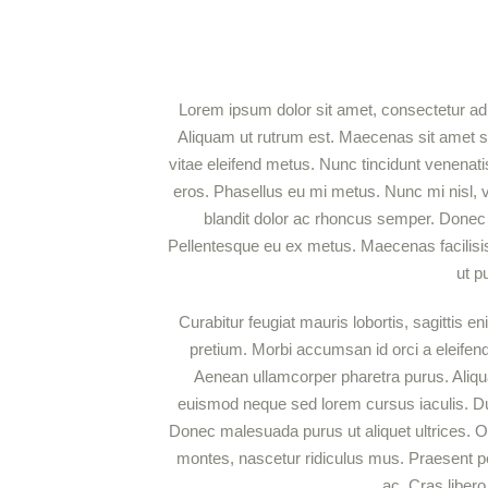
Lorem ipsum dolor sit amet, consectetur adipi
Aliquam ut rutrum est. Maecenas sit amet sce
vitae eleifend metus. Nunc tincidunt venena
eros. Phasellus eu mi metus. Nunc mi nisl, vi
blandit dolor ac rhoncus semper. Donec
Pellentesque eu ex metus. Maecenas facilisis e
ut p
Curabitur feugiat mauris lobortis, sagittis enim
pretium. Morbi accumsan id orci a eleifend.
Aenean ullamcorper pharetra purus. Ali
euismod neque sed lorem cursus iaculis. Duis 
Donec malesuada purus ut aliquet ultrices. Or
montes, nascetur ridiculus mus. Praesent pel
ac. Cras liber